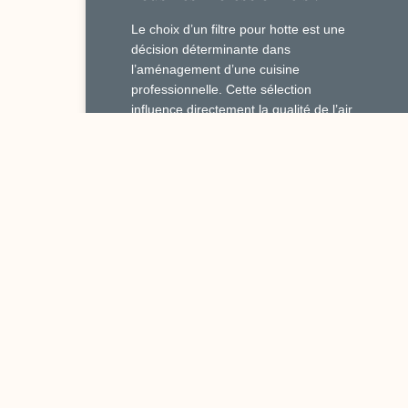
Le choix d’un filtre pour hotte est une
décision déterminante dans
l’aménagement d’une cuisine
professionnelle. Cette sélection
influence directement la qualité de l’air,
le confort
Lire la suite »
22 mai 2025