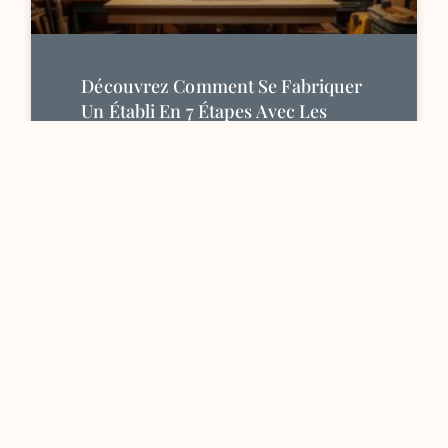
Découvrez Comment Se Fabriquer
Un Établi En 7 Étapes Avec Les
Bons Matériaux Et Outils
Fabriquer son propre établi représente un
projet de menuiserie accessible qui allie
satisfaction personnelle et fonctionnalité.
Que vous soyez passionné de bricolage ou
simplement désireux
Lire la suite »
6 mars 2026