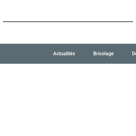
Actualités
Bricolage
D
Comment Metastone,
naturelle à Taza, r