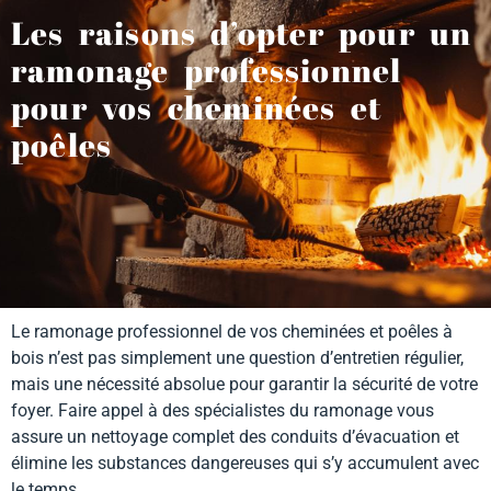
Les raisons d’opter pour un
ramonage professionnel
pour vos cheminées et
poêles
Le ramonage professionnel de vos cheminées et poêles à
bois n’est pas simplement une question d’entretien régulier,
mais une nécessité absolue pour garantir la sécurité de votre
foyer. Faire appel à des spécialistes du ramonage vous
assure un nettoyage complet des conduits d’évacuation et
élimine les substances dangereuses qui s’y accumulent avec
le temps.