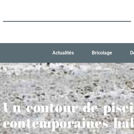
Actualités
Bricolage
D
Un contour de pisci
contemporaines hab