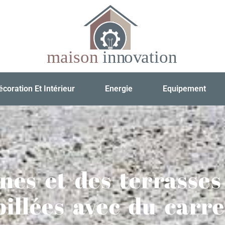
écoration Et Intérieur
Energie
Equipement
nes et des terrasses
illées avec du carre