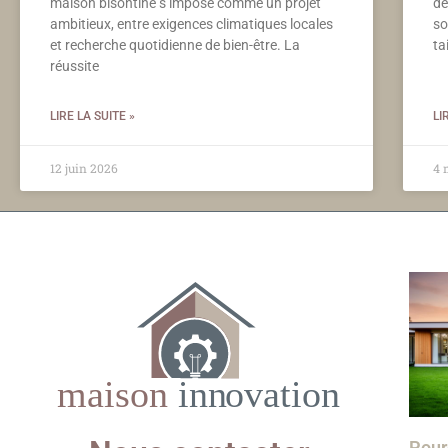
maison bisontine s’impose comme un projet
dé
ambitieux, entre exigences climatiques locales
so
et recherche quotidienne de bien-être. La
ta
réussite
LIRE LA SUITE »
LI
12 juin 2026
4 
Pour